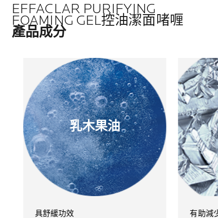
EFFACLAR PURIFYING
FOAMING GEL控油潔面啫喱
產品成分
乳木果油
具舒緩功效​
有助減