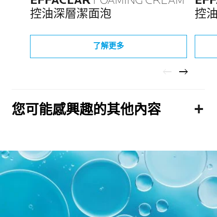
EFFACLAR
FOAMING CREAM
EF
控油深層潔面泡
控
了解更多
您可能感興趣的其他內容