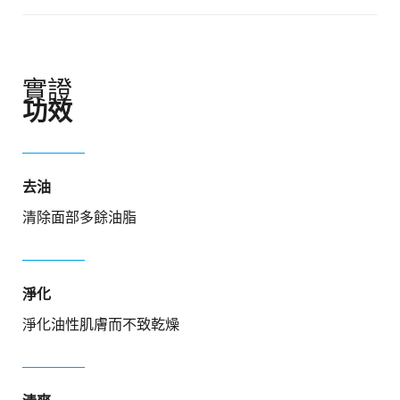
實證
功效
去油​
清除面部多餘油脂​
淨化
淨化油性肌膚而不致乾燥