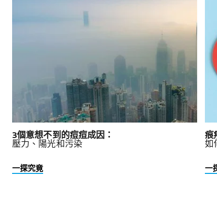
3個意想不到的痘痘成因：
痕
壓力、陽光和污染
如
一探究竟
一