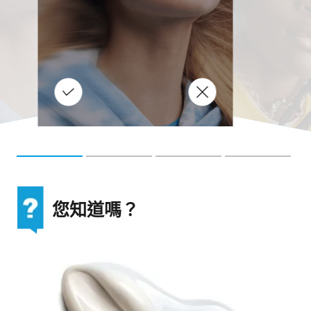
即
際
暗
方
增
甲
的情況都不同，朱古力或會導致
感
的
因
某些人長痘痘。事實上，黑朱古
瘡
帶
，
力含有對皮膚有益的抗氧化劑！
不
適
整
。
您知道嗎？