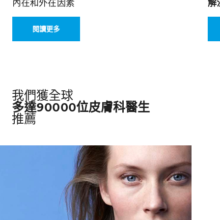
內在和外在因素
解
閱讀更多
我們獲全球
多達90000位皮膚科醫生
推薦