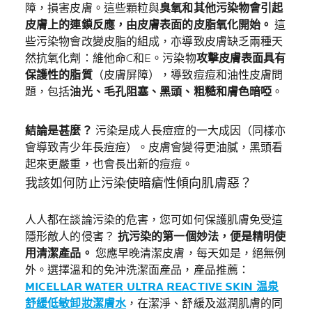
障，損害皮膚。這些顆粒與
臭氧和其他污染物
會引起
皮膚上的連鎖反應，由皮膚表面的皮脂氧化開始。
這
些污染物會改變皮脂的組成，亦導致皮膚缺乏兩種天
然抗氧化劑：維他命C和E。污染物
攻擊皮膚表面具有
保護性的脂質
（皮膚屏障），導致痘痘和油性皮膚問
題，包括
油光、毛孔阻塞、黑頭、粗糙和膚色暗啞
。
結論是甚麼？
污染是成人長痘痘的一大成因（同樣亦
會導致青少年長痘痘）。皮膚會變得更油膩，黑頭看
起來更嚴重，也會長出新的痘痘。
我該如何防止污染使暗瘡性傾向肌膚惡？
人人都在談論污染的危害，您可如何保護肌膚免受這
隱形敵人的侵害？
抗污染的第一個妙法，便是精明使
用清潔產品。
您應早晚清潔皮膚，每天如是，絕無例
外。選擇溫和的免沖洗潔面產品，產品推薦：
MICELLAR WATER
ULTRA REACTIVE SKIN 温泉
舒緩低敏卸妝潔膚水
，在潔淨、舒緩及滋潤肌膚的同