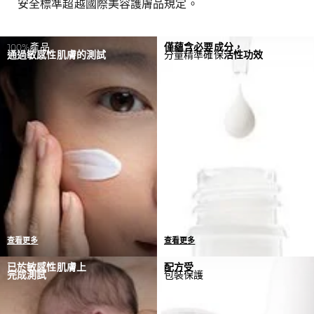
安全標準超越國際美容護膚品規定。
100%產品
僅蘊含必要成分，
通過敏感性肌膚的測試
分量精準確保
活性功效
查看更多
查看更多
唯一標準 = 零敏感反應
我們與皮膚科醫生和毒理學
已於敏感性肌膚上
配方受
完成測試
包裝保護
如果檢測到任何敏感反應個
家合作研發產品，當中僅蘊
案，我們會回到實驗室重新
含必要成分，分量精準確保