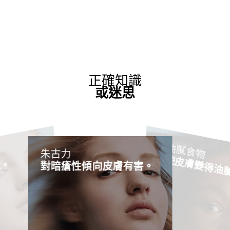
正確知識
或迷思
吃油膩食物
朱古力
會使皮膚變得油
處。
對暗瘡性傾向皮膚有害。
迷思
正確​
使
擠
壓
痘
痘
乎
是
快
速
的
解
決
法
，
但
這
實
上
可
能
會
損
壞
染
的
毛
囊
並
加
發
炎
，
加
劇
性
傾
向
皮
膚
情
況
。
您
的
指
甚
至
會
為
皮
膚
來
新
的
感
染
。
此
，
擠
痘
痘
是
一
個
有
害
的
習
慣
可
免
則
免
暫時沒有確切證據顯示朱古力對
似
受
暗瘡有任何影響，但由於每個人