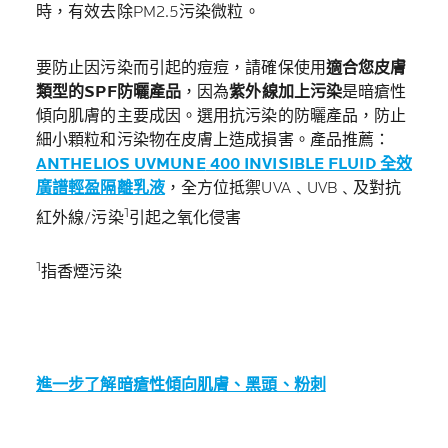
時，有效去除PM2.5污染微粒。
要防止因污染而引起的痘痘，請確保使用
適合您皮膚
類型的SPF防曬產品
，因為
紫外線加上污染
是暗瘡性
傾向肌膚的主要成因。選用抗污染的防曬產品，防止
細小顆粒和污染物在皮膚上造成損害。產品推薦：
ANTHELIOS UVMUNE
400 INVISIBLE FLUID 全效
廣譜輕盈隔離乳液
，全方位抵禦UVA﹑UVB﹑及對抗
1
紅外線/污染
引起之氧化侵害
1
指香煙污染
進一步了解暗瘡性傾向肌膚、黑頭、粉刺