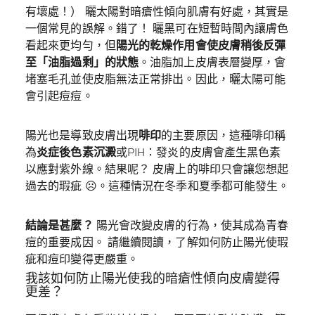
有壞處！） 曬太陽對暗瘡性傾向肌膚有好處，其實是
一個常見的誤解。錯了！ 曬黑可在短暫時間內讓膚色
看起來更均勻，但
陽光的乾燥作用會使皮膚稍後反彈
至「油脂過剩」的狀態
。油脂加上皮膚表層變厚，會
堵塞毛孔並使皮脂無法正常排出。因此，曬太陽可能
會引起痘痘。
陽光也是導致皮膚出現
啡印
的主要原因，這種啡印稱
為
炎症後色素沉澱
或PIH：發炎的皮膚會產生黑色素
以應對紫外線。結果呢？ 皮膚上的啡印只會讓您想起
過去的瑕疵 ☹。這種情況在冬季和夏季都可能發生。
結論是甚麼？
陽光會改變皮膚的行為，使其成為青春
痘的重要成因。 請繼續閱讀，了解如何防止陽光使瑕
疵和痘印變得更嚴重。
我該如何防止陽光使我的暗瘡性傾向皮膚變得
更差？