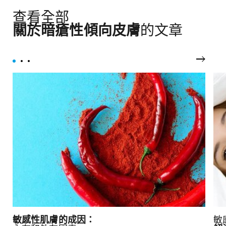
查看全部
關於暗瘡性傾向皮膚
的文章
下一頁
敏感性肌膚的成因：
敏