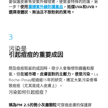
要保護皮膚免受紫外線侵害，便需要特殊的防護。第
一步？
使用
廣譜紫外線防護產品
，抵擋UVA和UVB。
選擇液體狀、無油且不致粉刺的質地。
污染是
引起痘痘的重要成因
問及痘痘瑕疵的成因時，很少人會聯想到霧霾和廢
氣。但
在城市裡，皮膚面對的主壓力，便是污染
。La
Roche-Posay經過逾15年的研究，確定大氣污染會導
致痘痘（尤其是成人皮膚上）。
污染如何引起痘痘？
稱為PM 2.5的微小灰塵顆粒
可穿過皮膚的保護屏