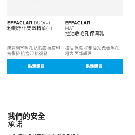
EFFACLAR
DUO(+)
EFFACLAR
粉刺淨化雙效精華(+)
MAT
控油收毛孔保濕乳
疏通閉塞毛孔 抗瑕疵 抗痘印
控油 保濕 抑制油光 改善毛孔
抗復發 抗痘印 抗復發
粗大 面部護理
點撃購買
點撃購買
我們的安全
承諾