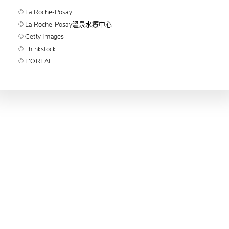
© La Roche-Posay
© La Roche-Posay溫泉水療中心
© Getty Images
© Thinkstock
© L'OREAL