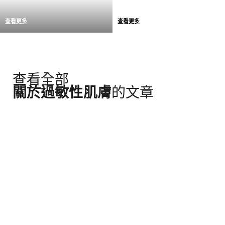
查看更多
查看更多
我們產品的耐受性已於敏感
我們選擇採用最具保護性的
性肌膚上完成測試
包裝，不添加非必要的防腐
劑，保證產品長時期維持完
整的耐受性和功效。
查看全部
關於過敏性肌膚
的文章