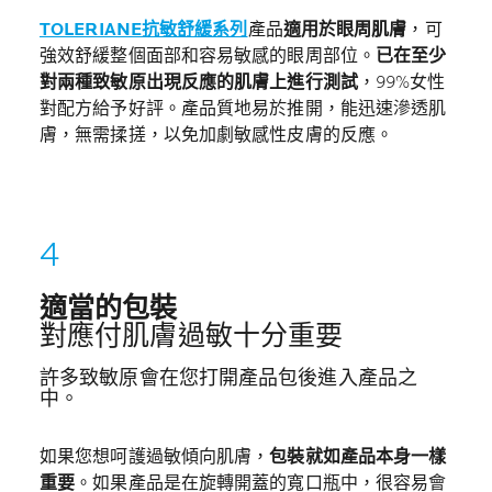
TOLERIANE抗敏舒緩系列
產品
適用於眼周肌膚
，可
強效舒緩整個面部和容易敏感的眼周部位。
已在至少
對兩種致敏原出現反應的肌膚上進行測試
，99%女性
對配方給予好評。產品質地易於推開，能迅速滲透肌
膚，無需揉搓，以免加劇敏感性皮膚的反應。
適當的包裝
對應付肌膚過敏十分重要
許多致敏原會在您打開產品包後進入產品之
中。
如果您想呵護過敏傾向肌膚，
包裝就如產品本身一樣
重要
。如果產品是在旋轉開蓋的寬口瓶中，很容易會