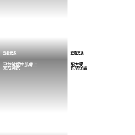
查看更多
查看更多
唯一標準 = 零敏感反應
我們與皮膚科醫生和毒理學
已於敏感性肌膚上
配方受
完成測試
包裝保護
如果檢測到任何敏感反應個
家合作研發產品，當中僅蘊
案，我們會回到實驗室重新
含必要成分，分量精準確保
制定配方
發揮活性功效。