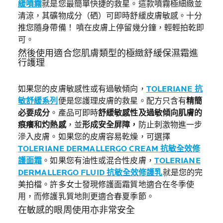
緩噴霧
就是您最簡單快捷的救星。這款噴霧極細緻並
清涼，其礦物成分（硒）可即時舒緩皮膚敏感。十分
推您隨身帶備！ 噴在皮膚上停留幾分鐘，輕輕拍乾即
可。
然後使用適合您肌膚類型的極緻舒緩保濕霜進
行護理
如果您的皮膚敏感性或有過敏傾向，
TOLERIANE 抗
敏舒緩系列
便是您護理皮膚的救星。配方只含有
精簡
必要成分
。產品可即時
舒緩敏感性及過敏傾向肌膚的
痕癢和灼熱感
，並
形成安全屏障，
防止刺激物進一步
滲入皮膚。如果您的皮膚容易乾燥，可選擇
TOLERIANE DERMALLERGO CREAM 抗敏全效修
護面霜
。如果您有油性或混合性皮膚，
TOLERIANE
DERMALLERGO FLUID 抗敏全效修護乳
就是您的完
美拍檔。許多女士發現修護面霜質地適合在冬季使
用，而修護乳質地則更適合春夏季節。
在敏感的眼周使用亦非常安全