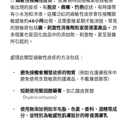
2)
過敏性接觸性皮炎：
皮膚長時間接觸某些致敏原
後出現的皮疹，有
脫皮、痕癢、灼熱
症狀，有時還帶
有小水泡和滲液。這種泛紅的過敏性皮疹會在接觸致
敏感後約
48小時
出現，且需要幾星期才能消退，常見
的致敏原包括
鎳、刺激性消毒劑和家居清潔產品。
許
多個案也是因化妝品中的添加劑、刺激物，甚至是鎳
所引起的。
處理此類型過敏性皮疹的方法包括：
避免接觸會觸發皮疹的物質
（例如在護膚程序中
避免使用含致敏原的護膚品、不戴鎳首飾等）
短期使用類固醇藥膏
，如乙酸皮質醇
（hydrocortisone）
使用無添加例如羊毛脂、色素、香料、酒精等成
分、並特別為敏感性肌膚設計的修復潤膚乳