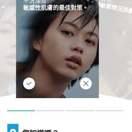
不洗澡是
皮膚敏感情況加
感。
敏感性肌膚的最佳對策。
正確​
迷思
妝
掃
和
化
妝
具
不
乾
淨
可
能
會
為
致
敏
陷
阱
因
此
需
要
定
期
洗
。
使
用
低
敏
肥
皂
或
化
妝
掃
潔
劑
來
清
洗
化
妝
掃
，
保
障
肌
膚
康
如果您在一天結束時沒有清潔肌
工
清
膚，花粉和污染物等致敏原和刺
化
，
清
成
的
健
激物便會整夜接觸您的皮膚，繼
而干擾皮膚的屏障功能並引起刺
因
組
鹽
。
激。