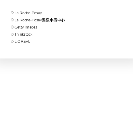
© La Roche-Posay
© La Roche-Posay溫泉水療中心
© Getty Images
© Thinkstock
© L'OREAL