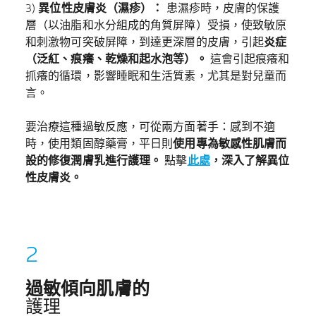
3)
異位性皮膚炎（濕疹）：
患濕疹時，皮膚的保護
層（以油脂和水分組成的角質屏障）受損，使致敏原
和刺激物可突破屏障，到達更深層的皮膚，引起
炎症
（泛紅、痕癢、乾燥和起水泡等）。
這會引起痕癢和
抓癢的循環，影響睡眠和生活質素，尤其是對兒童而
言。
要治療這種過敏反應，可從兩方面著手：感到不適
時，使用類固醇藥膏，平日則
使用專為敏感性肌膚而
設的修復潤膚乳進行護理。
點擊
此處
，深入了解異位
性皮膚炎。
過敏傾向肌膚的
護理