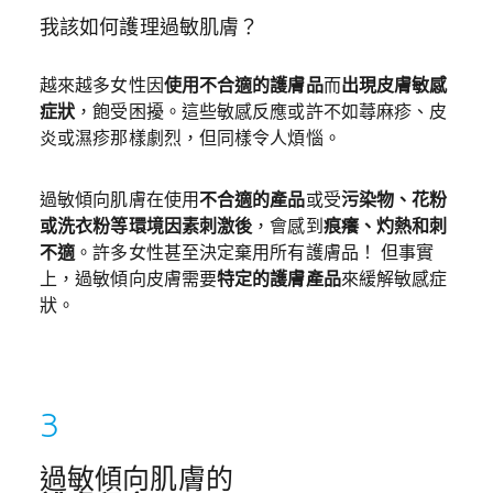
我該如何護理過敏肌膚？
越來越多女性因
使用不合適的護膚品
而
出現皮膚敏感
症狀
，飽受困擾。這些敏感反應或許不如蕁麻疹、皮
炎或濕疹那樣劇烈，但同樣令人煩惱。
過敏傾向肌膚在使用
不合適的產品
或受
污染物、花粉
或洗衣粉等環境因素刺激後
，會感到
痕癢、灼熱和刺
不適
。許多女性甚至決定棄用所有護膚品！ 但事實
上，過敏傾向皮膚需要
特定的護膚產品
來緩解敏感症
狀。
過敏傾向肌膚的