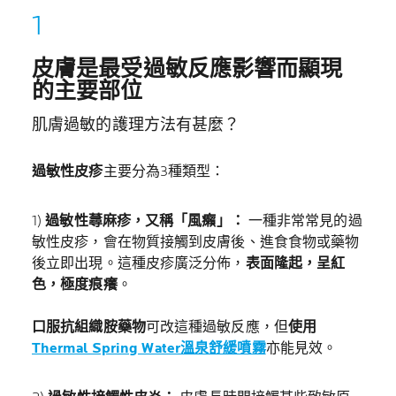
皮膚是最受過敏反應影響而顯現
的主要部位
肌膚過敏的護理方法有甚麼？
過敏性皮疹
主要分為3種類型：
1)
過敏性蕁麻疹，又稱「風癩」：
一種非常常見的過
敏性皮疹，會在物質接觸到皮膚後、進食食物或藥物
後立即出現。這種皮疹廣泛分佈，
表面隆起，呈紅
色，極度痕癢
。
口服抗組織胺藥物
可改這種過敏反應，但
使用
Thermal Spring Water溫泉舒緩噴霧
亦能見效。