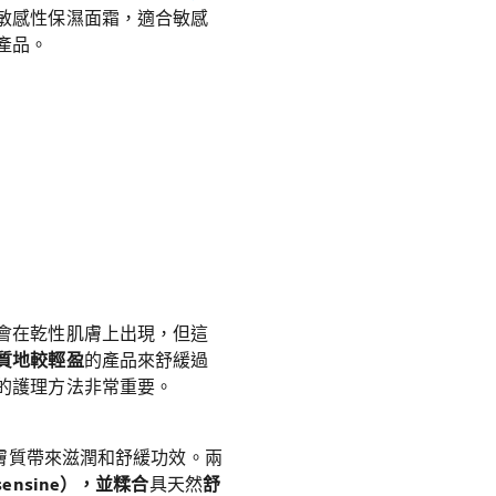
敏感性保濕面霜，適合敏感
產品。
會在乾性肌膚上出現，但這
質地較輕盈
的產品來舒緩過
的護理方法非常重要。
膚質帶來滋潤和舒緩功效。兩
ensine），並糅合
具天然
舒