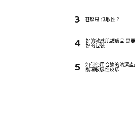
甚麼是 低敏性？
好的敏感肌護膚品 需
好的包裝
如何使用合適的清潔產
護理敏感性皮疹