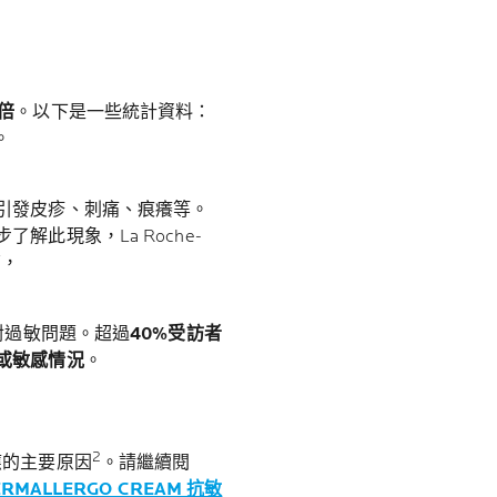
倍
。以下是一些統計資料：
。
引發皮疹、刺痛、痕癢等。
此現象，La Roche-
查，
對過敏問題。超過
40%受訪者
或敏感情況
。
2
應的主要原因
。請繼續閱
ERMALLERGO CREAM 抗敏