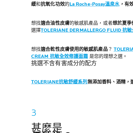
緩
和
抗氧化功效
的
La Roche-Posay溫泉水
，有
想找
適合油性皮膚
的敏感肌產品，或者
想於夏季
選擇
TOLERIANE DERMALLERGO FLUID 
想找
適合乾性皮膚使用的敏感肌產品
？
TOLERI
CREAM 抗敏全效修護面霜
是您的理想之選。
挑選不含有害成分的配方
TOLERIANE抗敏舒緩系列
無添加香料、酒精
，
甚麼是