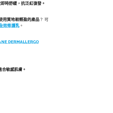
效即時舒緩，抗泛紅復發。
使用質地較輕盈的產品
？ 可
抗敏全效修護乳
。
ANE DERMALLERGO
適合敏感肌膚
。