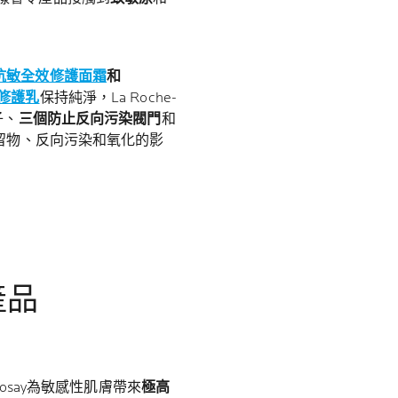
AM 抗敏全效修護面霜
和
全效修護乳
保持純淨，La Roche-
子、
三個防止反向污染閥門
和
殘留物、反向污染和氧化的影
產品
Posay為敏感性肌膚帶來
極高