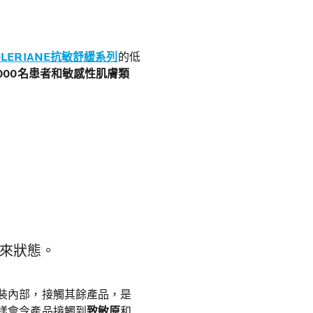
OLERIANE抗敏舒緩系列
的低
,000名患者和敏感性肌膚類
來狀態。
裝內部，接觸其餘產品，是
樣會令產品接觸到
致敏原
和