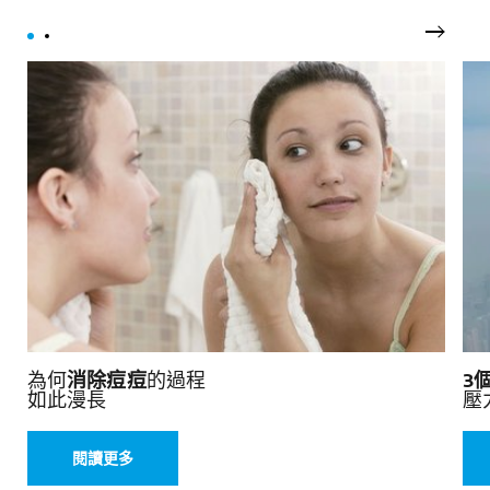
下一頁
為何
消除痘痘
的過程
3
如此漫長
壓
閱讀更多