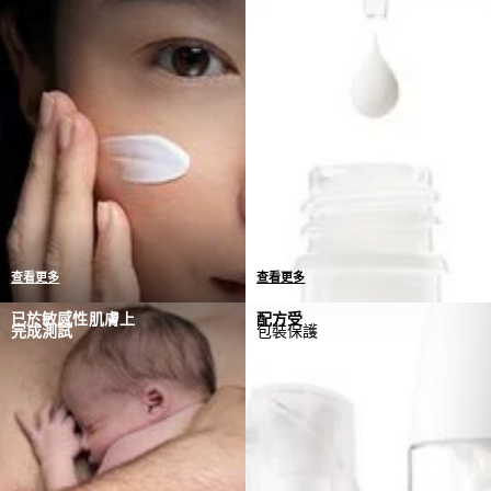
查看更多
查看更多
唯一標準 = 零敏感反應
我們與皮膚科醫生和毒理學
已於敏感性肌膚上
配方受
完成測試
包裝保護
如果檢測到任何敏感反應個
家合作研發產品，當中僅蘊
案，我們會回到實驗室重新
含必要成分，分量精準確保
制定配方
發揮活性功效。