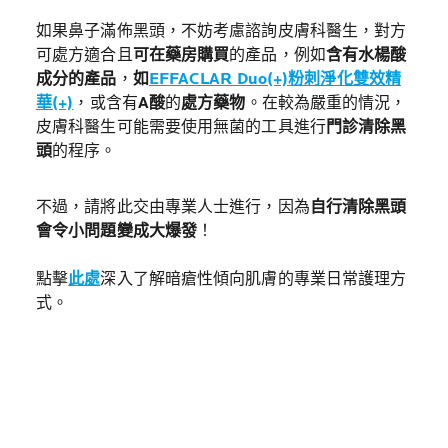
如果鼻子滿佈黑頭，不妨考慮諮詢皮膚科醫生，對方
可處方適合且
可在藥房購買
的產品，例如
含有水楊酸
成分的產品
，
如
EFFACLAR Duo(+)粉刺淨化雙效精
華(+)
，或含有
A酸
的
處方藥物
。在較為嚴重的情況，
皮膚科醫生可能需要使用無菌的工具進行
門診清除黑
頭
的程序。
不過，請將此交由專業人士進行，因為
自行清除黑頭
會令小問題變成大爆發
！
點擊
此處
深入了解暗瘡性傾向肌膚的專業日常護理方
式。