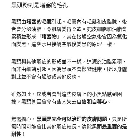
黑頭粉刺是堵塞的毛孔
黑頭由
堵塞的毛囊
引起。毛囊內有毛髮和皮脂腺，後
者會分泌油脂，令肌膚變得柔軟。死皮細胞和油脂會
累積並形成
「堵塞物」
，其在接觸空氣後會因為
氧化
而變黑，這與水果接觸空氣後變黑的原理一樣。
黑頭與其他瑕疵的形成並不一樣，這源於油脂累積，
而非由細菌引起。因為黑頭不會影響健康，所以身體
對此並不會有過敏或其他反應。
雖然如此，您或者會對這些皮膚上的小黑點感到困
擾。黑頭甚至會令有些人失去
自信和自尊心
。
無需擔心，
黑頭是完全可以治理的皮膚問題
，只是所
需時間可能會比其他瑕疵較長。清除黑頭
最重要的是
耐性
！