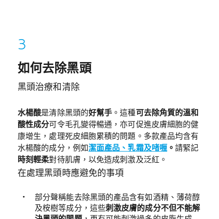
如何去除黑頭
黑頭治療和清除
水楊酸
是清除黑頭的
好幫手
。這種
可去除角質的溫和
酸性成分
可令毛孔變得暢通，亦可促進皮膚細胞的健
康增生，處理死皮細胞累積的問題。多款產品均含有
水楊酸的成分，例如
潔面產品、乳霜及啫喱
。
請緊記
時刻輕柔
對待肌膚，以免造成刺激及泛紅。
在處理黑頭時應避免的事項
部分聲稱能去除黑頭的產品含有如酒精、薄荷醇
及桉樹等成分，這些
刺激皮膚的成分不但不能解