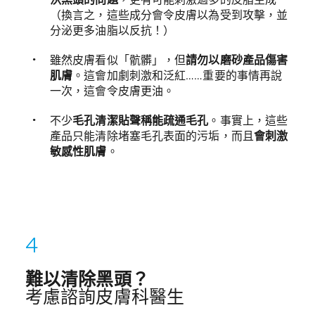
決黑頭的問題
，更有可能刺激過多的皮脂生成
（換言之，這些成分會令皮膚以為受到攻擊，並
分泌更多油脂以反抗！）
雖然皮膚看似「骯髒」，但
請勿以磨砂產品傷害
肌膚
。這會加劇刺激和泛紅……重要的事情再說
一次，這會令皮膚更油。
不少
毛孔清潔貼聲稱能疏通毛孔
。事實上，這些
產品只能清除堵塞毛孔表面的污垢，而且
會刺激
敏感性肌膚
。
難以清除黑頭？
考慮諮詢皮膚科醫生