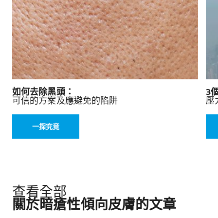
如何去除黑頭：
3
可信的方案及應避免的陷阱
壓
一探究竟
查看全部
關於暗瘡性傾向皮膚的文章