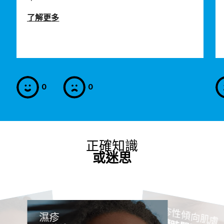
了解更多
0
0
是
否
正確知識
或迷思
濕疹性傾向肌膚
濕疹