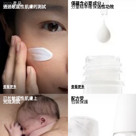
100%產品
僅蘊含必要成分，
通過敏感性肌膚的測試
分量精準確保
活性功效
查看更多
查看更多
唯一標準 = 零敏感反應
我們與皮膚科醫生和毒理學
已於敏感性肌膚上
配方受
完成測試
包裝保護
如果檢測到任何敏感反應個
家合作研發產品，當中僅蘊
案，我們會回到實驗室重新
含必要成分，分量精準確保
制定配方
發揮活性功效。