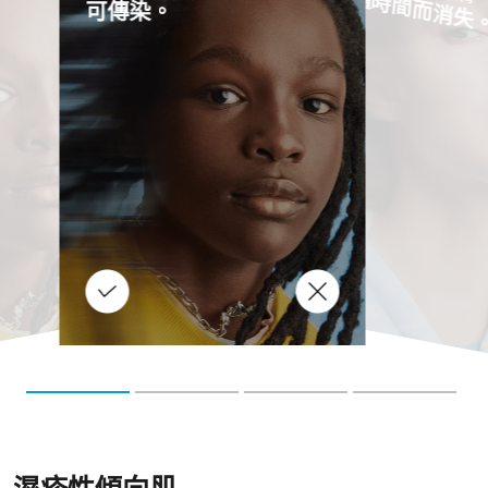
會隨時間而消失
可傳染。
正確
迷思
些
食
物
會
刺
濕
疹
性
傾
向
皮
。
如
果
您
認
食
物
刺
激
了
您
的
小
孩
的
濕
性
傾
向
皮
膚
，
醫
生
諮
詢
，
生
可
為
您
安
排
血
及
進
行
皮
膚
刺
測
試
，
找
出
是
否
對
某
些
物
過
敏
（
通
常
引
過
敏
的
物
是
花
生
、
牛
奶
、
豆
、
小
麥
、
魚
、
雞
蛋
）
異位性皮膚炎或濕疹是遺傳病，
激
或
並不會傳染。濕疹症狀的治療，
有
為
請
膚
疹
驗
主要以肥皂替代品、潤膚霜、外
您
醫
您
用類固醇藥物為主。(請向家庭醫
向
點
致
生諮詢。)
食
大
膚
療
過
。
食
。