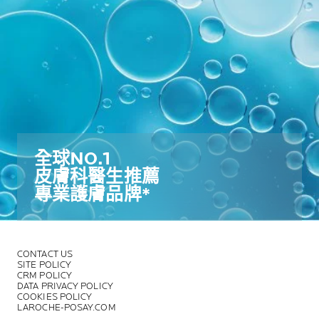
全球NO.1​
皮膚科醫生推薦​
專業護膚品牌*​
CONTACT US
SITE POLICY
CRM POLICY
DATA PRIVACY POLICY
COOKIES POLICY
LAROCHE-POSAY.COM