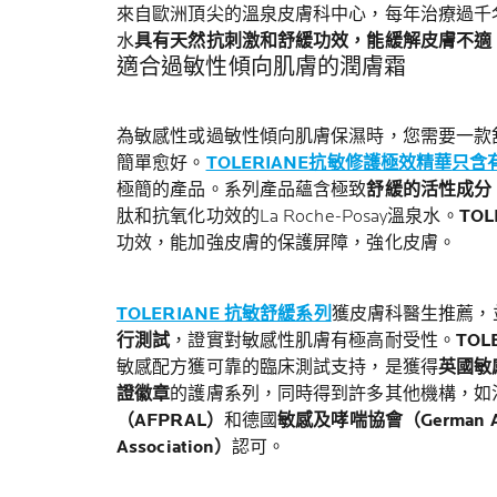
來自歐洲頂尖的溫泉皮膚科中心，每年治療過千
水
具有天然抗刺激和舒緩功效，能緩解皮膚不適
適合過敏性傾向肌膚的潤膚霜
為敏感性或過敏性傾向肌膚保濕時，您需要一款
簡單愈好。
TOLERIANE抗敏修護極效精華
只含
極簡的產品。系列產品蘊含極致
舒緩的活性成分
肽和抗氧化功效的La Roche-Posay溫泉水。
TO
功效，能加強皮膚的保護屏障，強化皮膚。
TOLERIANE 抗敏舒緩系列
獲皮膚科醫生推薦，
行測試
，證實對敏感性肌膚有極高耐受性。
TOL
敏感配方獲可靠的臨床測試支持，是獲得
英國敏感
證徽章
的護膚系列，同時得到許多其他機構，如
（AFPRAL）
和德國
敏感及哮喘協會（German Alle
Association）
認可。