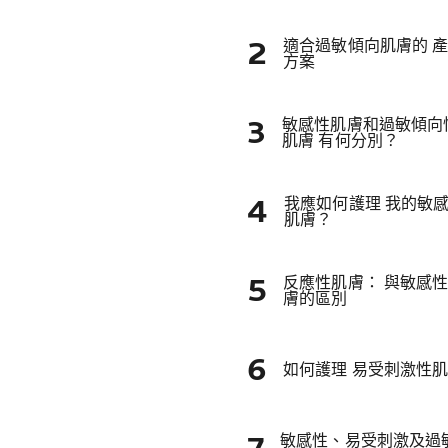
適合過敏傾向肌膚的 
方案
敏感性肌膚和過敏傾向
肌膚 有何分別？
我應如何護理 我的敏
肌膚？
反應性肌膚： 與敏感
膚的區別
如何護理 易受刺激性
敏感性、易受刺激及過