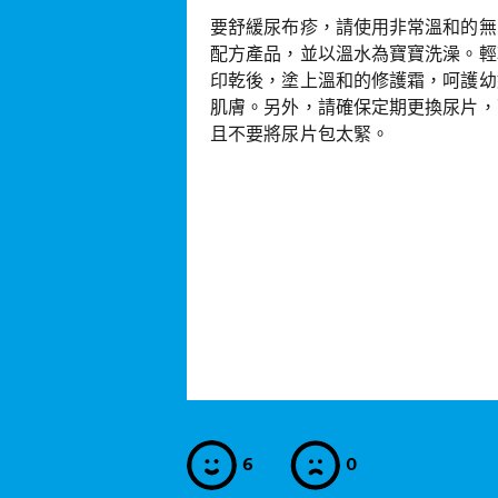
要舒緩尿布疹，請使用非常溫和的無
配方產品，並以溫水為寶寶洗澡。輕
印乾後，塗上溫和的
修護霜
，呵護幼
肌膚。另外，請確保定期更換尿片，
且不要將尿片包太緊。
6
0
是
否