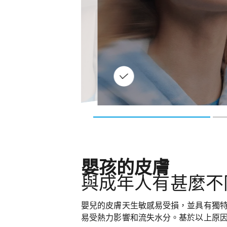
因此令淺層的皮膚灼傷會經常發
去天然保護層，同時引發惡性
加劇乾裂情況。
。
嬰孩的皮膚
與成年人有甚麼不
嬰兒的皮膚天生敏感易受損，並具有獨特
易受熱力影響和流失水分。基於以上原