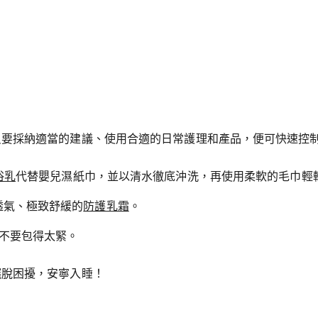
只要採納適當的建議、使用合適的日常護理和產品，便可快速控
沐浴乳
代替嬰兒濕紙巾，並以清水徹底沖洗，再使用柔軟的毛巾輕
透氣、極致舒緩的
防護乳霜
。
不要包得太緊。
擺脫困擾，安寧入睡！