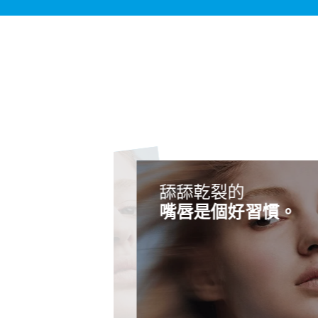
舔舔乾裂的
燒傷
傷一樣。
嘴唇是個好習慣。
迷思
​
燒傷與曬傷一樣。它僅影響最外
嘴唇乾裂的人會經常舔嘴唇，
皮膚，受影響區域的皮膚會變紅
掉脫落的死皮。您會很想這樣
痛不適。由於身體會釋放組織
是嗎？不過，這種習慣只會令