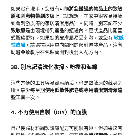
如果沒有洗手，您很有可能
將您碰過的物品上的致敏
原和刺激物帶到
皮膚上（試想想，在家中很容易接觸
到會刺激皮膚的家居清潔用品）。同時，別忘記不少
致敏原
是由環境帶到
產品
的瓶罐內。管狀產品比開蓋
式瓶罐更好。如果您的皮膚屬易受刺激，或您有
敏感
性皮膚
，請選擇採用單向閥門的密封包裝產品，這有
助避免致敏原在包裝管開封後混入配方內。
3B. 別忘記清洗化妝掃、粉撲和海綿
這些方便的工具容易藏污納垢，也是致敏原的藏身之
所。最少每星期
使用低敏性肥皂或專用清潔劑清潔這
些工具
一次。
4. 不再使用自製（DIY）的面膜
自己搜羅材料調製護膚配方可能很有趣，但如果您有