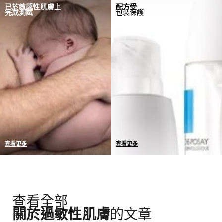
唯一標準 = 零敏感反應
我們與皮膚科醫生和毒理學
已於敏感性肌膚上
配方受
完成測試
包裝保護
如果檢測到任何敏感反應個
家合作研發產品，當中僅蘊
案，我們會回到實驗室重新
含必要成分，分量精準確保
制定配方
發揮活性功效。
查看更多
查看更多
我們產品的耐受性已於敏感
我們選擇採用最具保護性的
性肌膚上完成測試
包裝，不添加非必要的防腐
劑，保證產品長時期維持完
整的耐受性和功效。
查看全部
關於過敏性肌膚
的文章