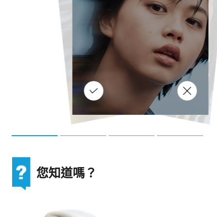
如
果
您
在
一
天
結
時
沒
有
清
潔
，
花
粉
和
污
染
等
致
敏
原
和
物
便
會
整
夜
接
您
的
皮
膚
，
影
響
皮
膚
的
屏
功
能
，
並
引
起
激
精
是
皮
膚
敏
的
潛
在
原
因
。
事
上
，
科
學
家
證
實
酒
精
可
加
何
敏
感
反
應
包
括
哮
喘
、
鼻
感
和
不
同
類
型
皮
疹
。
部
分
原
是
酒
精
飲
品
含
有
組
織
胺
和
亞
硫
鹽
分
子
束
膚
化妝掃和化妝工具不乾淨可能會
感
劇
肌
物
激
成為致敏陷阱，因此需要定期清
酒
已
敏
刺
觸
而
實
，
因
洗。使用低敏感性的肥皂或化妝
繼
障
刺
。
任
的
酸
掃清潔劑來清洗化妝掃，保障肌
膚健康。
。
您知道嗎？