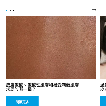
下一頁
皮膚敏感、敏感性肌膚和易受刺激肌膚
過
您屬於哪一種？
皮
閱讀更多