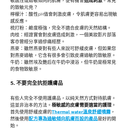
敏感性或過敏傾向的肌膚，便有機會
造成刺激
。常見
的致敏元兇？
檸檬汁：酸性pH值會刺激皮膚，令肌膚更容易出現敏
感反應。
梳打粉：鹼度極強，完全不適合皮膚的天然結構。
肉桂：經證實會對皮膚造成刺激，一個美妝影片部落
客亦曾經分享過慘痛經歷。
燕麥：雖然燕麥對有些人來說可舒緩皮膚，但如果您
對燕麥過敏，它含有很多會引致皮膚過敏的致敏原。
牛奶：雖然埃及艷后在牛奶中浸浴，但牛奶是極常見
的食物致敏原。
5. 不要完全抗拒護膚品
有些人完全不使用護膚品，以純天然方式對待肌膚。
這並非治本的方法。
極敏感的皮膚需要適當的護理
。
首先使用舒緩皮膚的
Thermal water溫泉舒緩噴霧
，
然後使用
配方專為過敏傾向肌膚而設的產品
是好的開
始。