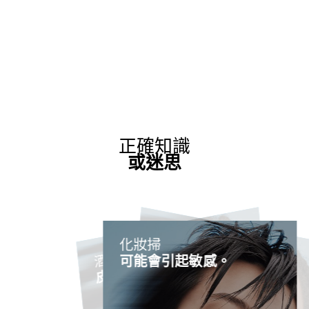
正確知識
或迷思
不洗澡是
化妝掃
敏感性肌膚的最佳對策。
酒精會使
皮膚敏感情況加劇。
可能會引起敏感。
迷思
正確​
正確