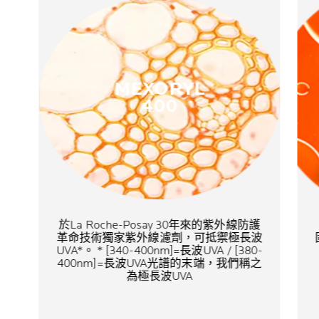
MEXORYL
400
於La Roche-Posay 30年來的紫外線防護
革命技術獨家紫外線濾劑，可抵禦極長波
UVA*。 * [340-400nm]=長波UVA / [380-
400nm]=長波UVA光譜的末端，我們稱之
為極長波UVA