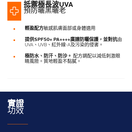
抵禦極長波UVA​
預防曬黑曬老​
輕盈配方
敏感肌膚面部或身體適用
提供SPF50+ PA++++廣譜防曬保護，並對抗
由
UVA、UVB、紅外線-A及污染的侵害。
極防水、防汗、防沙。
配方調配以減低刺激眼
睛風險。質地輕盈不黏膩。
實證
功效