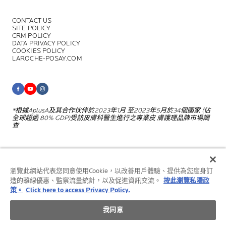
CONTACT US
SITE POLICY
CRM POLICY
DATA PRIVACY POLICY
COOKIES POLICY
LAROCHE-POSAY.COM
*根據AplusA及其合作伙伴於2023年1月
至2023年5月於34個國家 (佔
全球超過
80% GDP)受訪皮膚科醫生進行之專業皮
膚護理品牌市場調
查
© La Roche-Posay
瀏覽此網站代表您同意使用Cookie，以改善用戶體驗、提供為您度身訂
© La Roche-Posay溫泉水療中心
造的離線優惠、監察流量統計，以及促進資訊交流。
按此瀏覽私隱政
策。
Click here to access Privacy Policy.
© Getty Images
© Thinkstock
我同意
© L'OREAL