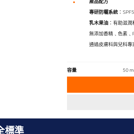
產品配方
專研防曬系統
：SPF
乳木果油
：有助滋潤
無添加香精﹑色素﹑Pa
通過皮膚科與兒科專
Volu
容量
50 m
全標準