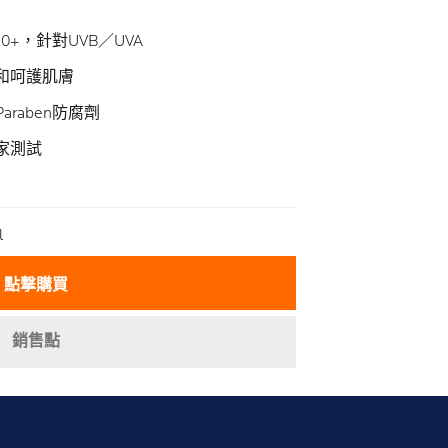
50+，針對UVB／UVA
和呵護肌膚
raben防腐劑
家測試
me
l
點撃購買
銷售點