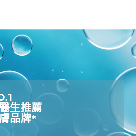
1​
醫生推薦​
膚品牌*​