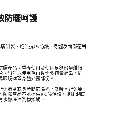
敏防曬呵護
肌膚研製，絕佳抗UV防護，身體及面部適用
防曬產品。重複使用及使用足夠份量維持
泳，出汗或使用毛巾後需要適量補塗。同
陽眼鏡遮蓋身體外露部份。
避免過度或長時間於陽光下暴曬。避免嬰
。防曬產品不能提供100％保護。避開眼睛
清水徹底沖洗物接觸。