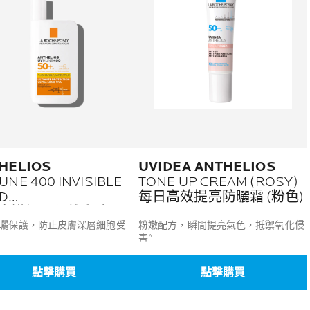
HELIOS
UVIDEA ANTHELIOS
NE 400 INVISIBLE
TONE UP CREAM (ROSY)
ID
每日高效提亮防曬霜 (粉色)
廣譜輕盈隔離乳液
曬保護，防止皮膚深層細胞受
粉嫩配方，瞬間提亮氣色，抵禦氧化侵
害^
點撃購買
點撃購買