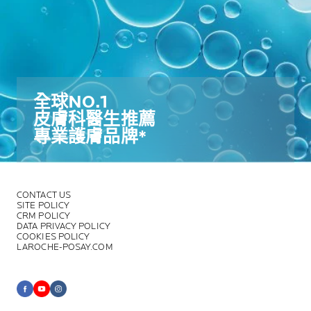
全球NO.1​
皮膚科醫生推薦​
專業護膚品牌*​
CONTACT US
SITE POLICY
CRM POLICY
DATA PRIVACY POLICY
COOKIES POLICY
LAROCHE-POSAY.COM