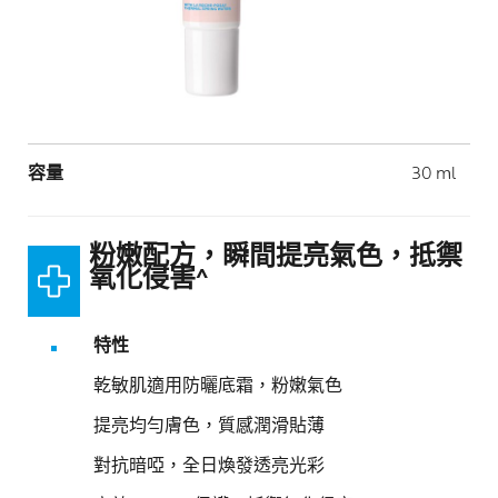
Volume
容量
30 ml
粉嫩配方，瞬間提亮氣色，抵禦
氧化侵害^
特性
乾敏肌適用防曬底霜，粉嫩氣色
提亮均勻膚色，質感潤滑貼薄
對抗暗啞，全日煥發透亮光彩