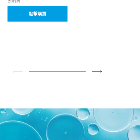
激肌膚
點撃購買