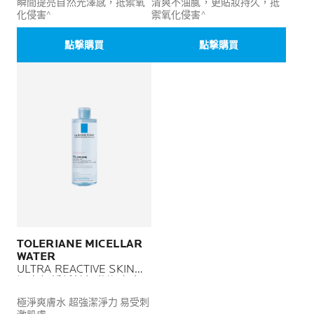
瞬間提亮自然光澤感，抵禦氧
清爽不油膩，更貼妝持久，抵
化侵害^
禦氧化侵害^
點撃購買
點撃購買
TOLERIANE MICELLAR
WATER
ULTRA REACTIVE SKIN
温泉舒緩低敏卸妝潔膚水
極淨爽膚水 超強潔淨力 易受刺