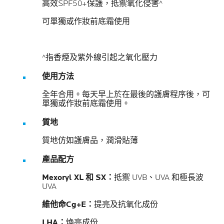
高效SPF50+保護，抵禦氧化侵害^
可單獨或作妝前底霜使用
^指香煙及紫外線引起之氧化壓力
使用方法
全年合用。每天早上於在最後的護膚程序後，可
單獨或作妝前底霜使用。
質地
質地仿如護膚品，潤滑貼薄
產品配方
Mexoryl XL 和 SX：
抵禦 UVB、UVA 和極長波
UVA
維他命Cg+E：
提亮及抗氧化成份
LHA：
煥亮成份