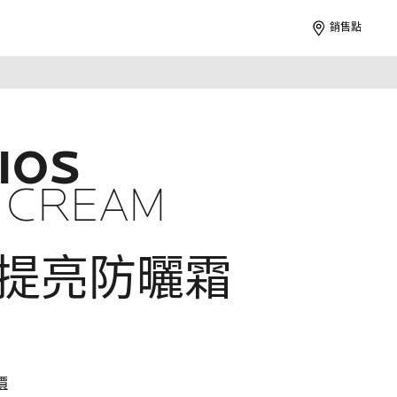
銷售點
IOS
 CREAM
提亮防曬霜
價