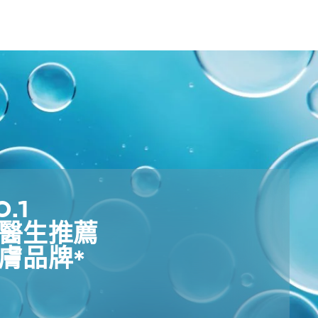
1​
醫生推薦​
膚品牌*​