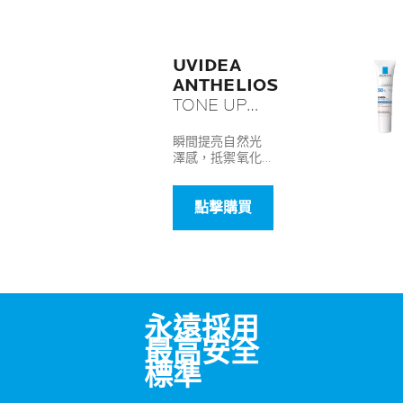
UVIDEA
ANTHELIOS
TONE UP
CREAM
(LIGHT)
瞬間提亮自然光
澤感，抵禦氧化
每日高效提
侵害^
亮防曬霜 (透
亮)
點撃購買
永遠採用
最高安全
標準