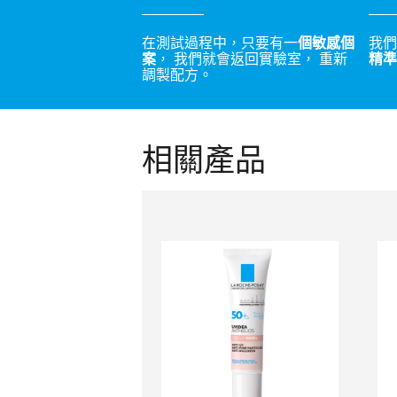
在測試過程中，只要有一
個敏感個
我們
案
， 我們就會返回實驗室， 重新
精準
調製配方。
相關產品