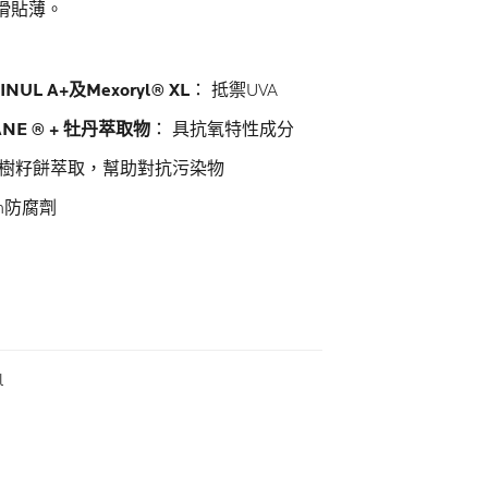
滑貼薄。
UL A+及Mexoryl® XL
： 抵禦UVA
ANE ® + 牡丹萃取物
： 具抗氧特性成分
樹籽餅萃取，幫助對抗污染物
en防腐劑
me
l