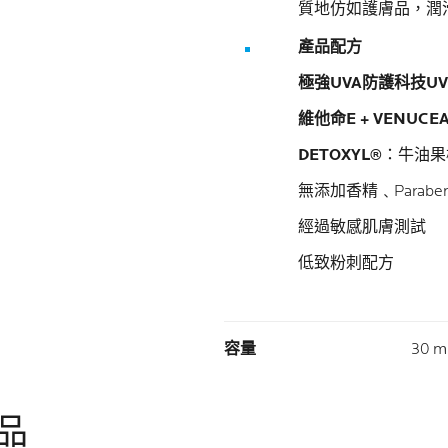
質地仿如護膚品，潤
產品配方
極強UVA防護科技UVIN
維他命E + VENUCE
DETOXYL®
：牛油果
無添加香精﹑Parab
經過敏感肌膚測試
低致粉刺配方
Volu
容量
30 m
品