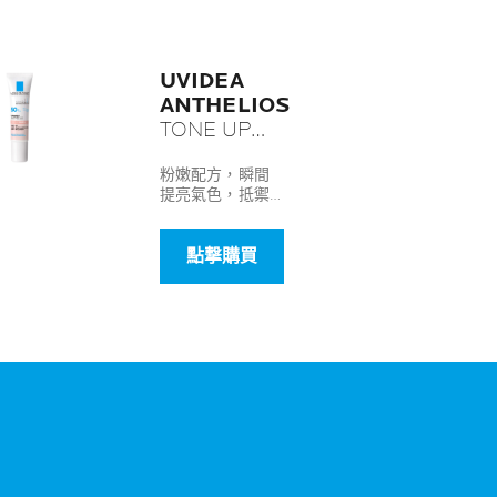
UVIDEA
ANTHELIOS
TONE UP
CREAM
(ROSY)
粉嫩配方，瞬間
提亮氣色，抵禦
每日高效提
氧化侵害^
亮防曬霜 (粉
色)
點撃購買