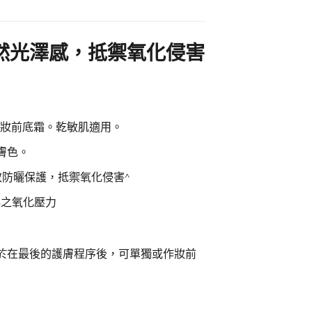
然光澤感，抵禦氧化侵害
﹑妝前底霜。乾敏肌適用。
膚色。
+高效防曬保護，抵禦氧化侵害^
起之氧化壓力
於在最後的護膚程序後，可單獨或作妝前