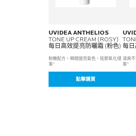
UVIDEA ANTHELIOS
UVI
TONE UP CREAM (ROSY)
TON
每日高效提亮防曬霜 (粉色)
每日
粉嫩配方，瞬間提亮氣色，抵禦氧化侵
清爽不
害^
害^
點撃購買