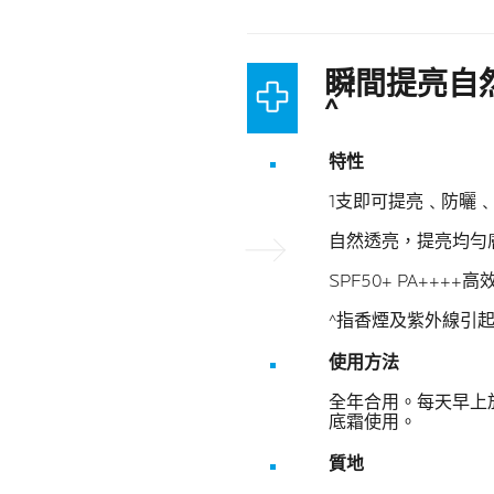
瞬間提亮自
^
特性
1支即可提亮﹑防曬
自然透亮，提亮均勻
下一頁
SPF50+ PA+++
^指香煙及紫外線引
使用方法
全年合用。每天早上
底霜使用。
質地