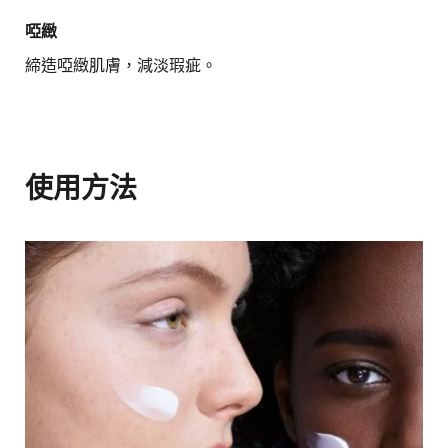
啞緻
締造啞緻肌膚，減淡瑕疵。
使用方法