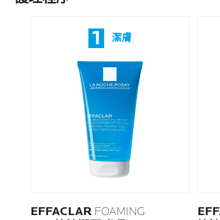
1
潔膚​
EFFACLAR
FOAMING
EF