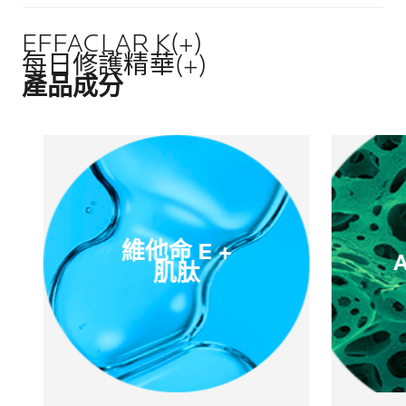
EFFACLAR K(+)
每日修護精華(+)
產品成分
維他命 E +
肌肽​