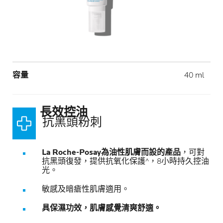
Volume
容量
40 ml
長效控油
​ 抗黑頭粉刺​
La Roche-Posay為油性肌膚而設的產品
，可對
抗黑頭復發，提供抗氧化保護^，8小時持久控油
光。​
敏感及暗瘡性肌膚適用。​
具保濕功效，肌膚感覺清爽舒適。​