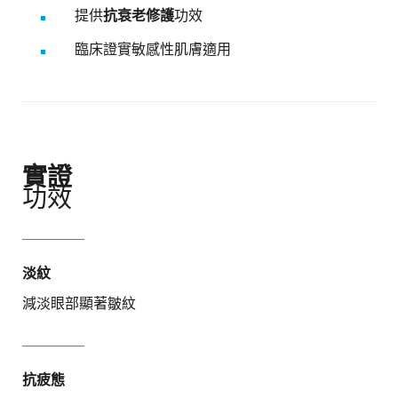
提供
抗衰老修護
功效
臨床證實敏感性肌膚適用​
實證
功效
淡紋
減淡眼部顯著皺紋
抗疲態