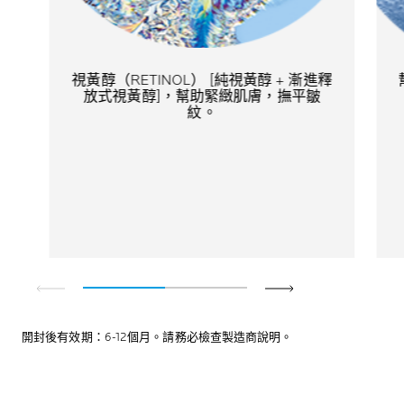
視黃醇（RETINOL） [純視黃醇 + 漸進釋
放式視黃醇]，幫助緊緻肌膚，撫平皺
紋。​
開封後有效期：6-12個月。請務必檢查製造商說明。