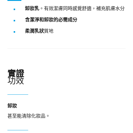
卸妝乳
。有效潔膚同時感覺舒適，補充肌膚水分​
含潔淨和卸妝的必需成分​
柔潤乳狀
質地
實證
功效
卸妝
甚至能清除化妝品。​